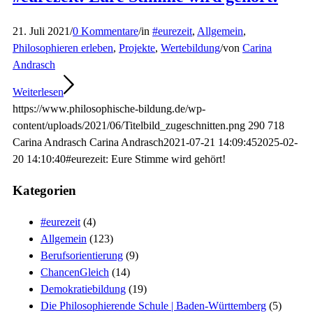
21. Juli 2021
/
0 Kommentare
/
in
#eurezeit
,
Allgemein
,
Philosophieren erleben
,
Projekte
,
Wertebildung
/
von
Carina
Andrasch
Weiterlesen
https://www.philosophische-bildung.de/wp-
content/uploads/2021/06/Titelbild_zugeschnitten.png
290
718
Carina Andrasch
Carina Andrasch
2021-07-21 14:09:45
2025-02-
20 14:10:40
#eurezeit: Eure Stimme wird gehört!
Kategorien
#eurezeit
(4)
Allgemein
(123)
Berufsorientierung
(9)
ChancenGleich
(14)
Demokratiebildung
(19)
Die Philosophierende Schule | Baden-Württemberg
(5)