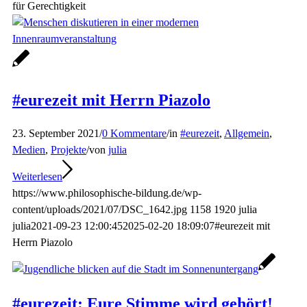
für Gerechtigkeit
#eurezeit mit Herrn Piazolo
23. September 2021
/
0 Kommentare
/
in
#eurezeit
,
Allgemein
,
Medien
,
Projekte
/
von
julia
Weiterlesen
https://www.philosophische-bildung.de/wp-
content/uploads/2021/07/DSC_1642.jpg
1158
1920
julia
julia
2021-09-23 12:00:45
2025-02-20 18:09:07
#eurezeit mit
Herrn Piazolo
#eurezeit: Eure Stimme wird gehört!