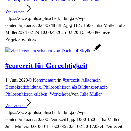
Weiterlesen
https://www.philosophische-bildung.de/wp-
content/uploads/2024/02/8888-2.jpg
1125
1500
Julia Müller
Julia
Müller
2024-02-29 10:00:45
2025-02-20 16:59:08
#eurezeit
Projektabschluss
#eurezeit für Gerechtigkeit
1. Juni 2023
/
0 Kommentare
/
in
#eurezeit
,
Allgemein
,
Demokratiebildung
,
Philosophieren als Bildungsprinzip
,
Philosophieren erleben
,
Workshops
/
von
Julia Müller
Weiterlesen
https://www.philosophische-bildung.de/wp-
content/uploads/2023/05/eurezeit1.jpg
1000
1500
Julia Müller
Julia Müller
2023-06-01 10:00:45
2025-02-20 17:03:45
#eurezeit