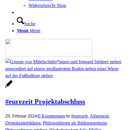
Widerrufsrecht Shop
Suche
Menü
Menü
#eurezeit Projektabschluss
29. Februar 2024
/
0 Kommentare
/
in
#eurezeit
,
Allgemein
,
Demokratiebildung
,
Philosophieren als Bildungsprinzip
,
Philosophieren erleben
,
Workshops
/
von
Julia Müller