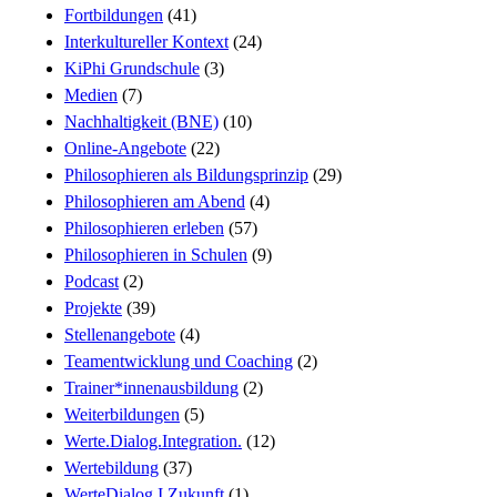
Fortbildungen
(41)
Interkultureller Kontext
(24)
KiPhi Grundschule
(3)
Medien
(7)
Nachhaltigkeit (BNE)
(10)
Online-Angebote
(22)
Philosophieren als Bildungsprinzip
(29)
Philosophieren am Abend
(4)
Philosophieren erleben
(57)
Philosophieren in Schulen
(9)
Podcast
(2)
Projekte
(39)
Stellenangebote
(4)
Teamentwicklung und Coaching
(2)
Trainer*innenausbildung
(2)
Weiterbildungen
(5)
Werte.Dialog.Integration.
(12)
Wertebildung
(37)
WerteDialog I Zukunft
(1)