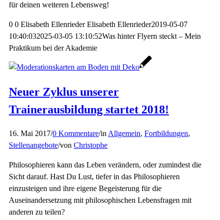
für deinen weiteren Lebensweg!
0
0
Elisabeth Ellenrieder
Elisabeth Ellenrieder
2019-05-07
10:40:03
2025-03-05 13:10:52
Was hinter Flyern steckt – Mein
Praktikum bei der Akademie
Neuer Zyklus unserer
Trainerausbildung startet 2018!
16. Mai 2017
/
0 Kommentare
/
in
Allgemein
,
Fortbildungen
,
Stellenangebote
/
von
Christophe
Philosophieren kann das Leben verändern, oder zumindest die
Sicht darauf. Hast Du Lust, tiefer in das Philosophieren
einzusteigen und ihre eigene Begeisterung für die
Auseinandersetzung mit philosophischen Lebensfragen mit
anderen zu teilen?