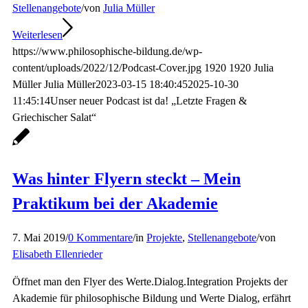
Stellenangebote
/
von
Julia Müller
Weiterlesen
https://www.philosophische-bildung.de/wp-
content/uploads/2022/12/Podcast-Cover.jpg
1920
1920
Julia
Müller
Julia Müller
2023-03-15 18:40:45
2025-10-30
11:45:14
Unser neuer Podcast ist da! „Letzte Fragen &
Griechischer Salat“
Was hinter Flyern steckt – Mein
Praktikum bei der Akademie
7. Mai 2019
/
0 Kommentare
/
in
Projekte
,
Stellenangebote
/
von
Elisabeth Ellenrieder
Öffnet man den Flyer des Werte.Dialog.Integration Projekts der
Akademie für philosophische Bildung und Werte Dialog, erfährt