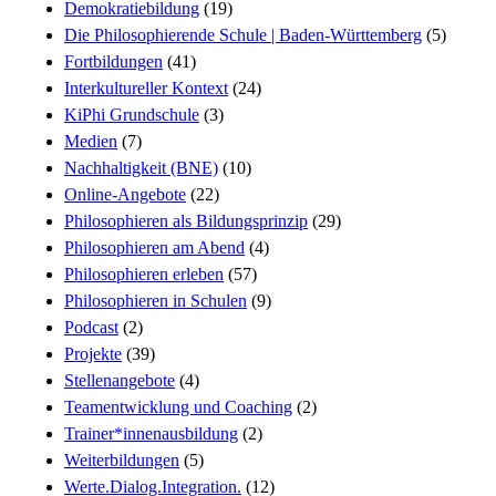
Demokratiebildung
(19)
Die Philosophierende Schule | Baden-Württemberg
(5)
Fortbildungen
(41)
Interkultureller Kontext
(24)
KiPhi Grundschule
(3)
Medien
(7)
Nachhaltigkeit (BNE)
(10)
Online-Angebote
(22)
Philosophieren als Bildungsprinzip
(29)
Philosophieren am Abend
(4)
Philosophieren erleben
(57)
Philosophieren in Schulen
(9)
Podcast
(2)
Projekte
(39)
Stellenangebote
(4)
Teamentwicklung und Coaching
(2)
Trainer*innenausbildung
(2)
Weiterbildungen
(5)
Werte.Dialog.Integration.
(12)