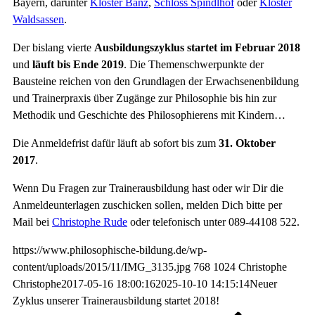
Bayern, darunter
Kloster Banz
,
Schloss Spindlhof
oder
Kloster
Waldsassen
.
Der bislang vierte
Ausbildungszyklus startet im Februar 2018
und
läuft bis Ende 2019
. Die Themenschwerpunkte der
Bausteine reichen von den Grundlagen der Erwachsenenbildung
und Trainerpraxis über Zugänge zur Philosophie bis hin zur
Methodik und Geschichte des Philosophierens mit Kindern…
Die Anmeldefrist dafür läuft ab sofort bis zum
31. Oktober
2017
.
Wenn Du Fragen zur Trainerausbildung hast oder wir Dir die
Anmeldeunterlagen zuschicken sollen, melden Dich bitte per
Mail bei
Christophe Rude
oder telefonisch unter 089-44108 522.
https://www.philosophische-bildung.de/wp-
content/uploads/2015/11/IMG_3135.jpg
768
1024
Christophe
Christophe
2017-05-16 18:00:16
2025-10-10 14:15:14
Neuer
Zyklus unserer Trainerausbildung startet 2018!