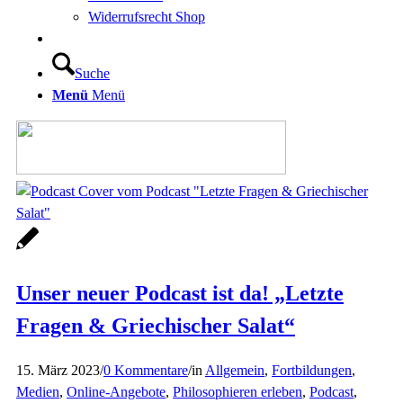
Widerrufsrecht Shop
Suche
Menü
Menü
Unser neuer Podcast ist da! „Letzte
Fragen & Griechischer Salat“
15. März 2023
/
0 Kommentare
/
in
Allgemein
,
Fortbildungen
,
Medien
,
Online-Angebote
,
Philosophieren erleben
,
Podcast
,