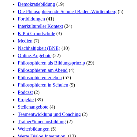
Demokratiebildung
(19)
Die Philosophierende Schule | Baden-Württemberg
(5)
Fortbildungen
(41)
Interkultureller Kontext
(24)
KiPhi Grundschule
(3)
Medien
(7)
Nachhaltigkeit (BNE)
(10)
Online-Angebote
(22)
Philosophieren als Bildungsprinzip
(29)
Philosophieren am Abend
(4)
Philosophieren erleben
(57)
Philosophieren in Schulen
(9)
Podcast
(2)
Projekte
(39)
Stellenangebote
(4)
Teamentwicklung und Coaching
(2)
Trainer*innenausbildung
(2)
Weiterbildungen
(5)
Werte.Dialog.Integration.
(12)