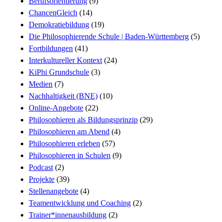
Berufsorientierung
(9)
ChancenGleich
(14)
Demokratiebildung
(19)
Die Philosophierende Schule | Baden-Württemberg
(5)
Fortbildungen
(41)
Interkultureller Kontext
(24)
KiPhi Grundschule
(3)
Medien
(7)
Nachhaltigkeit (BNE)
(10)
Online-Angebote
(22)
Philosophieren als Bildungsprinzip
(29)
Philosophieren am Abend
(4)
Philosophieren erleben
(57)
Philosophieren in Schulen
(9)
Podcast
(2)
Projekte
(39)
Stellenangebote
(4)
Teamentwicklung und Coaching
(2)
Trainer*innenausbildung
(2)