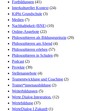
Fortbildungen
(41)
Interkultureller Kontext
(24)
KiPhi Grundschule
(3)
Medien
(7)
Nachhaltigkeit (BNE)
(10)
Online-Angebote
(22)
Philosophieren als Bildungsprinzip
(29)
Philosophieren am Abend
(4)
Philosophieren erleben
(57)
Philosophieren in Schulen
(9)
Podcast
(2)
Projekte
(39)
Stellenangebote
(4)
Teamentwicklung und Coaching
(2)
Trainer*innenausbildung
(2)
Weiterbildungen
(5)
Werte.Dialog.Integration.
(12)
Wertebildung
(37)
WerteDialog I Zukunft
(1)