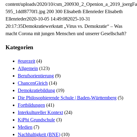
content/uploads/2020/10/csm_200930_2_Openion_a_2019_joergFa
595_1ddf8770f1.jpg
200
300
Elisabeth Ellenrieder
Elisabeth
Ellenrieder
2020-10-05 14:49:08
2025-10-31
20:17:35
Demokratiewerkstatt „Virus vs. Demokratie“ – Was
macht Corona mit jungen Menschen und unserer Gesellschaft?
Kategorien
#eurezeit
(4)
Allgemein
(123)
Berufsorientierung
(9)
ChancenGleich
(14)
Demokratiebildung
(19)
Die Philosophierende Schule | Baden-Württemberg
(5)
Fortbildungen
(41)
Interkultureller Kontext
(24)
KiPhi Grundschule
(3)
Medien
(7)
Nachhaltigkeit (BNE)
(10)