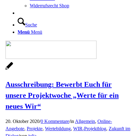
Widerrufsrecht Shop
Suche
Menü
Menü
Ausschreibung: Bewerbt Euch für
unsere Projektwoche „Werte für ein
neues Wir“
20. Oktober 2020
/
0 Kommentare
/
in
Allgemein
,
Online-
Angebote
,
Projekte
,
Wertebildung
,
WIR-Projektblog
,
Zukunft im
Dialog
/
von
julia