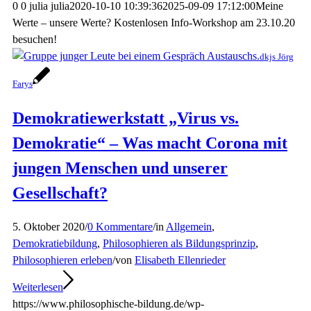
0
0
julia
julia
2020-10-10 10:39:36
2025-09-09 17:12:00
Meine
Werte – unsere Werte? Kostenlosen Info-Workshop am 23.10.20
besuchen!
dkjs Jörg
Farys
Demokratiewerkstatt „Virus vs.
Demokratie“ – Was macht Corona mit
jungen Menschen und unserer
Gesellschaft?
5. Oktober 2020
/
0 Kommentare
/
in
Allgemein
,
Demokratiebildung
,
Philosophieren als Bildungsprinzip
,
Philosophieren erleben
/
von
Elisabeth Ellenrieder
Weiterlesen
https://www.philosophische-bildung.de/wp-