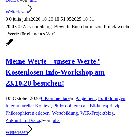
Weiterlesen
0
0
julia
julia
2020-10-20 18:51:05
2025-10-31
20:03:02
Ausschreibung: Bewerbt Euch für unsere Projektwoche
„Werte für ein neues Wir“
Meine Werte – unsere Werte?
Kostenlosen Info-Workshop am
23.10.20 besuchen!
10. Oktober 2020
/
0 Kommentare
/
in
Allgemein
,
Fortbildungen
,
Interkultureller Kontext
,
Philosophieren als Bildungsprinzip
,
Philosophieren erleben
,
Wertebildung
,
WIR-Projektblog
,
Zukunft im Dialog
/
von
julia
Weiterlesen