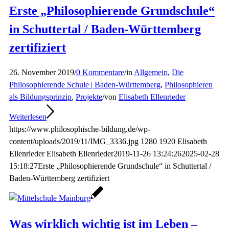
Erste „Philosophierende Grundschule“
in Schuttertal / Baden-Württemberg
zertifiziert
26. November 2019
/
0 Kommentare
/
in
Allgemein
,
Die
Philosophierende Schule | Baden-Württemberg
,
Philosophieren
als Bildungsprinzip
,
Projekte
/
von
Elisabeth Ellenrieder
Weiterlesen
https://www.philosophische-bildung.de/wp-
content/uploads/2019/11/IMG_3336.jpg
1280
1920
Elisabeth
Ellenrieder
Elisabeth Ellenrieder
2019-11-26 13:24:26
2025-02-28
15:18:27
Erste „Philosophierende Grundschule“ in Schuttertal /
Baden-Württemberg zertifiziert
Was wirklich wichtig ist im Leben –