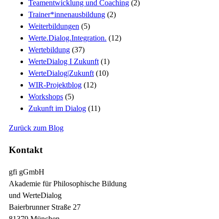
Teamentwicklung und Coaching
(2)
Trainer*innenausbildung
(2)
Weiterbildungen
(5)
Werte.Dialog.Integration.
(12)
Wertebildung
(37)
WerteDialog I Zukunft
(1)
WerteDialog|Zukunft
(10)
WIR-Projektblog
(12)
Workshops
(5)
Zukunft im Dialog
(11)
Zurück zum Blog
Kontakt
gfi gGmbH
Akademie für Philosophische Bildung
und WerteDialog
Baierbrunner Straße 27
81379 München