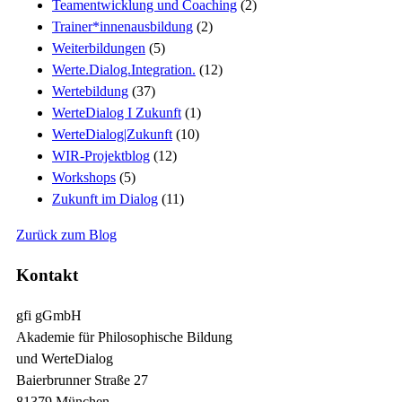
Teamentwicklung und Coaching
(2)
Trainer*innenausbildung
(2)
Weiterbildungen
(5)
Werte.Dialog.Integration.
(12)
Wertebildung
(37)
WerteDialog I Zukunft
(1)
WerteDialog|Zukunft
(10)
WIR-Projektblog
(12)
Workshops
(5)
Zukunft im Dialog
(11)
Zurück zum Blog
Kontakt
gfi gGmbH
Akademie für Philosophische Bildung
und WerteDialog
Baierbrunner Straße 27
81379 München