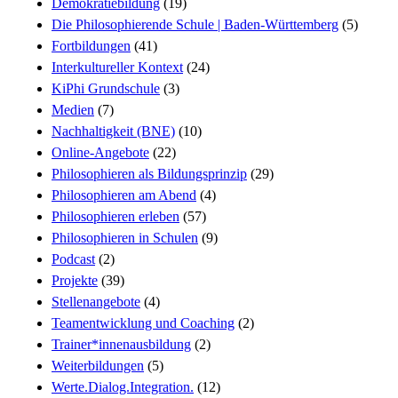
Demokratiebildung
(19)
Die Philosophierende Schule | Baden-Württemberg
(5)
Fortbildungen
(41)
Interkultureller Kontext
(24)
KiPhi Grundschule
(3)
Medien
(7)
Nachhaltigkeit (BNE)
(10)
Online-Angebote
(22)
Philosophieren als Bildungsprinzip
(29)
Philosophieren am Abend
(4)
Philosophieren erleben
(57)
Philosophieren in Schulen
(9)
Podcast
(2)
Projekte
(39)
Stellenangebote
(4)
Teamentwicklung und Coaching
(2)
Trainer*innenausbildung
(2)
Weiterbildungen
(5)
Werte.Dialog.Integration.
(12)