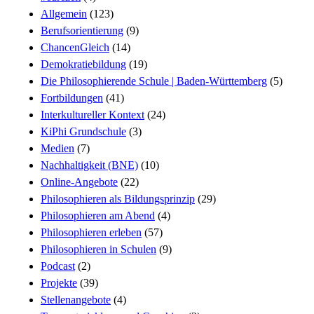
Allgemein
(123)
Berufsorientierung
(9)
ChancenGleich
(14)
Demokratiebildung
(19)
Die Philosophierende Schule | Baden-Württemberg
(5)
Fortbildungen
(41)
Interkultureller Kontext
(24)
KiPhi Grundschule
(3)
Medien
(7)
Nachhaltigkeit (BNE)
(10)
Online-Angebote
(22)
Philosophieren als Bildungsprinzip
(29)
Philosophieren am Abend
(4)
Philosophieren erleben
(57)
Philosophieren in Schulen
(9)
Podcast
(2)
Projekte
(39)
Stellenangebote
(4)