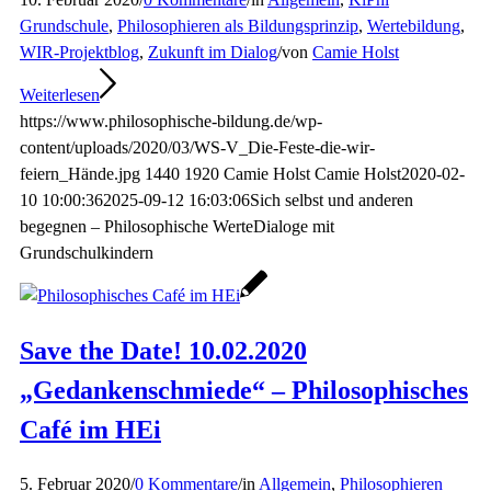
Grundschule
,
Philosophieren als Bildungsprinzip
,
Wertebildung
,
WIR-Projektblog
,
Zukunft im Dialog
/
von
Camie Holst
Weiterlesen
https://www.philosophische-bildung.de/wp-
content/uploads/2020/03/WS-V_Die-Feste-die-wir-
feiern_Hände.jpg
1440
1920
Camie Holst
Camie Holst
2020-02-
10 10:00:36
2025-09-12 16:03:06
Sich selbst und anderen
begegnen – Philosophische WerteDialoge mit
Grundschulkindern
Save the Date! 10.02.2020
„Gedankenschmiede“ – Philosophisches
Café im HEi
5. Februar 2020
/
0 Kommentare
/
in
Allgemein
,
Philosophieren