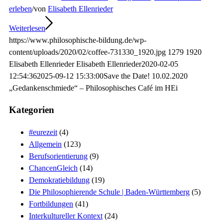
erleben
/
von
Elisabeth Ellenrieder
Weiterlesen
https://www.philosophische-bildung.de/wp-
content/uploads/2020/02/coffee-731330_1920.jpg
1279
1920
Elisabeth Ellenrieder
Elisabeth Ellenrieder
2020-02-05
12:54:36
2025-09-12 15:33:00
Save the Date! 10.02.2020
„Gedankenschmiede“ – Philosophisches Café im HEi
Kategorien
#eurezeit
(4)
Allgemein
(123)
Berufsorientierung
(9)
ChancenGleich
(14)
Demokratiebildung
(19)
Die Philosophierende Schule | Baden-Württemberg
(5)
Fortbildungen
(41)
Interkultureller Kontext
(24)