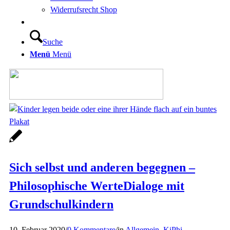
Widerrufsrecht Shop
Suche
Menü
Menü
Sich selbst und anderen begegnen –
Philosophische WerteDialoge mit
Grundschulkindern
10. Februar 2020
/
0 Kommentare
/
in
Allgemein
,
KiPhi