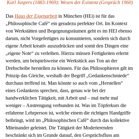
Karl Jaspers (1883-1969): Wesen der Existenz (Gespräch 1960)
Das
Haus der Eigenarbeit
in München (HEi) ist für das
„Philosophische Café“ ein geradezu perfekter Ort. Im Kontext
von Werkstätten und Begegnungsräumen geht es im HEI ebenso
darum, nicht Vorgefertigtes zu konsumieren, sondern sich durch
eigene Arbeit kreativ auszudrücken und somit den Dingen eine
„eigene Note“ zu verleihen. Hierzu müssen Fertigkeiten erlernt
werden, um beispielsweise ein Werkstück aus Ton an der
Drehscheibe herstellen zu können. Für das Philosophieren gilt im
Prinzip das Gleiche, weshalb der Begriff „Gedankenschmiede“
durchaus treffend ist. Man könnte so auch vom „Herstellen“
eines Gedankens sprechen, dass, genau wie bei der
handwerklichen Tätigkeit, mit Arbeit und – mal mehr mal
weniger – Anstrengung verbunden ist. Was im Töpferkurs die
erfahrene Lehrperson ist, welche einem die richtigen Handgriffe
beibringt, wird im „Philosophischen Café“ durch das kollektive
Miteinander geleistet. Die Tätigkeit der Moderierenden
beschränkt sich im Grunde darauf, den Gesprächsfluss am