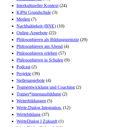
Interkultureller Kontext
(24)
KiPhi Grundschule
(3)
Medien
(7)
Nachhaltigkeit (BNE)
(10)
Online-Angebote
(22)
Philosophieren als Bildungsprinzip
(29)
Philosophieren am Abend
(4)
Philosophieren erleben
(57)
Philosophieren in Schulen
(9)
Podcast
(2)
Projekte
(39)
Stellenangebote
(4)
Teamentwicklung und Coaching
(2)
Trainer*innenausbildung
(2)
Weiterbildungen
(5)
Werte.Dialog.Integration.
(12)
Wertebildung
(37)
WerteDialog I Zukunft
(1)