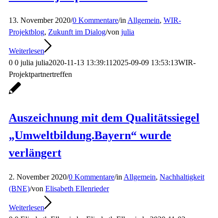
13. November 2020
/
0 Kommentare
/
in
Allgemein
,
WIR-
Projektblog
,
Zukunft im Dialog
/
von
julia
Weiterlesen
0
0
julia
julia
2020-11-13 13:39:11
2025-09-09 13:53:13
WIR-
Projektpartnertreffen
Auszeichnung mit dem Qualitätssiegel
„Umweltbildung.Bayern“ wurde
verlängert
2. November 2020
/
0 Kommentare
/
in
Allgemein
,
Nachhaltigkeit
(BNE)
/
von
Elisabeth Ellenrieder
Weiterlesen