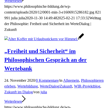
Weiterlesen
https://www.philosophische-bildung.de/wp-
content/uploads/2020/12/0001-min-3-e1606915286182.jpg
821
991
julia
julia
2020-11-30 14:49:48
2025-02-21 17:33:32
Welttag
der Philosophie: Freiheit und Sicherheit im WerteDialog |
Zukunft
„Freiheit und Sicherheit“ im
Philosophischen Gespräch an der
Wertebank
24. November 2020
/
0 Kommentare
/
in
Allgemein
,
Philosophieren
erleben
,
Wertebildung
,
WerteDialog|Zukunft
,
WIR-Projektblog
,
Zukunft im Dialog
/
von
julia
Weiterlesen
https://www.philosophische-bildung.de/wp-