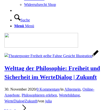
Widerrufsrecht Shop
Suche
Menü
Menü
Welttag der Philosophie: Freiheit und
Sicherheit im WerteDialog | Zukunft
30. November 2020
/
0 Kommentare
/
in
Allgemein
,
Online-
Angebote
,
Philosophieren erleben
,
Wertebildung
,
WerteDialog|Zukunft
/
von
julia