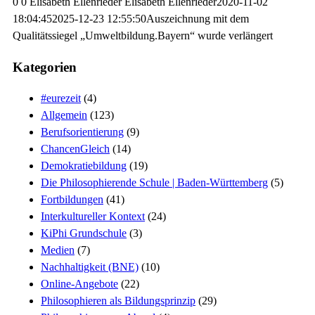
0
0
Elisabeth Ellenrieder
Elisabeth Ellenrieder
2020-11-02
18:04:45
2025-12-23 12:55:50
Auszeichnung mit dem
Qualitätssiegel „Umweltbildung.Bayern“ wurde verlängert
Kategorien
#eurezeit
(4)
Allgemein
(123)
Berufsorientierung
(9)
ChancenGleich
(14)
Demokratiebildung
(19)
Die Philosophierende Schule | Baden-Württemberg
(5)
Fortbildungen
(41)
Interkultureller Kontext
(24)
KiPhi Grundschule
(3)
Medien
(7)
Nachhaltigkeit (BNE)
(10)
Online-Angebote
(22)
Philosophieren als Bildungsprinzip
(29)