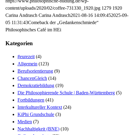
https://www.philosophische-bildung.de/wp-
content/uploads/2020/02/coffee-731330_1920.jpg
1279
1920
Carina Andrasch
Carina Andrasch
2021-08-16 14:09:45
2025-09-
05 11:31:43
Comeback der „Gedankenschmiede“
Philosophisches Café im HEi
Kategorien
#eurezeit
(4)
Allgemein
(123)
Berufsorientierung
(9)
ChancenGleich
(14)
Demokratiebildung
(19)
Die Philosophierende Schule | Baden-Württemberg
(5)
Fortbildungen
(41)
Interkultureller Kontext
(24)
KiPhi Grundschule
(3)
Medien
(7)
Nachhaltigkeit (BNE)
(10)