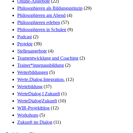
Online-Angebote
(22)
Philosophieren als Bildungsprinzip
(29)
Philosophieren am Abend
(4)
Philosophieren erleben
(57)
Philosophieren in Schulen
(9)
Podcast
(2)
Projekte
(39)
Stellenangebote
(4)
Teamentwicklung und Coaching
(2)
Trainer*innenausbildung
(2)
Weiterbildungen
(5)
Werte.Dialog.Integration.
(12)
Wertebildung
(37)
WerteDialog I Zukunft
(1)
WerteDialog|Zukunft
(10)
WIR-Projektblog
(12)
Workshops
(5)
Zukunft im Dialog
(11)