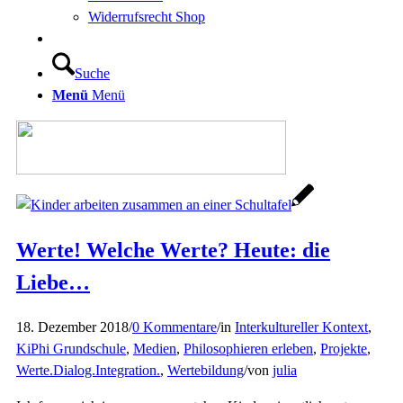
Widerrufsrecht Shop
Suche
Menü
Menü
Werte! Welche Werte? Heute: die
Liebe…
18. Dezember 2018
/
0 Kommentare
/
in
Interkultureller Kontext
,
KiPhi Grundschule
,
Medien
,
Philosophieren erleben
,
Projekte
,
Werte.Dialog.Integration.
,
Wertebildung
/
von
julia