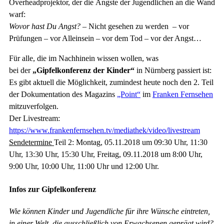
Overheadprojektor, der die Ängste der Jugendlichen an die Wand
warf:
Wovor hast Du Angst?
– Nicht gesehen zu werden – vor
Prüfungen – vor Alleinsein – vor dem Tod – vor der Angst…
Für alle, die im Nachhinein wissen wollen, was
bei der
„Gipfelkonferenz der Kinder“
in Nürnberg passiert ist:
Es gibt aktuell die Möglichkeit, zumindest heute noch den 2. Teil
der Dokumentation des Magazins
„Point“
im
Franken Fernsehen
mitzuverfolgen.
Der Livestream:
https://www.frankenfernsehen.tv/mediathek/video/livestream
Sendetermine
Teil 2: Montag, 05.11.2018 um 09:30 Uhr, 11:30
Uhr, 13:30 Uhr, 15:30 Uhr, Freitag, 09.11.2018 um 8:00 Uhr,
9:00 Uhr, 10:00 Uhr, 11:00 Uhr und 12:00 Uhr.
Infos zur Gipfelkonferenz
Wie können Kinder und Jugendliche für ihre Wünsche eintreten,
in einer Welt, die ausschließlich von Erwachsenen geprägt wird?