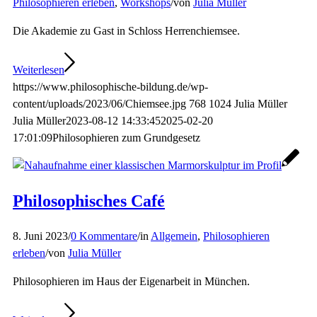
Philosophieren erleben
,
Workshops
/
von
Julia Müller
Die Akademie zu Gast in Schloss Herrenchiemsee.
Weiterlesen
https://www.philosophische-bildung.de/wp-
content/uploads/2023/06/Chiemsee.jpg
768
1024
Julia Müller
Julia Müller
2023-08-12 14:33:45
2025-02-20
17:01:09
Philosophieren zum Grundgesetz
Philosophisches Café
8. Juni 2023
/
0 Kommentare
/
in
Allgemein
,
Philosophieren
erleben
/
von
Julia Müller
Philosophieren im Haus der Eigenarbeit in München.