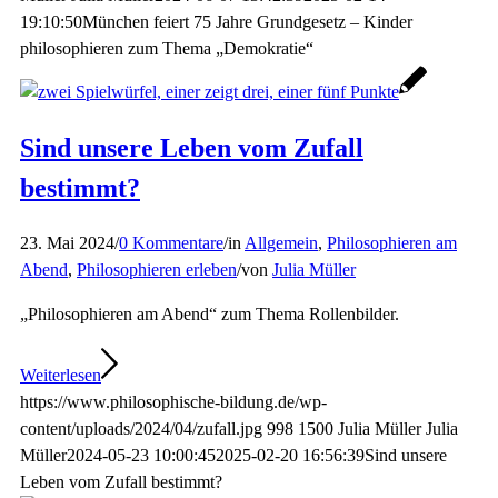
19:10:50
München feiert 75 Jahre Grundgesetz – Kinder
philosophieren zum Thema „Demokratie“
Sind unsere Leben vom Zufall
bestimmt?
23. Mai 2024
/
0 Kommentare
/
in
Allgemein
,
Philosophieren am
Abend
,
Philosophieren erleben
/
von
Julia Müller
„Philosophieren am Abend“ zum Thema Rollenbilder.
Weiterlesen
https://www.philosophische-bildung.de/wp-
content/uploads/2024/04/zufall.jpg
998
1500
Julia Müller
Julia
Müller
2024-05-23 10:00:45
2025-02-20 16:56:39
Sind unsere
Leben vom Zufall bestimmt?