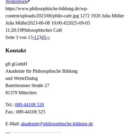
Weiterlesen
https://www.philosophische-bildung.de/wp-
content/uploads/2023/06/philo-cafe.jpg
1272
1920
Julia Müller
Julia Müller
2023-06-08 10:00:45
2025-09-05
11:28:19
Philosophisches Café
Seite 3 von 13
‹
1
2
3
4
5
›
»
Kontakt
gfi gGmbH
Akademie für Philosophische Bildung
und WerteDialog
Baierbrunner Straße 27
81379 München
Tel.:
089-44108 520
Fax.: 089-44108 525
E-Mail:
akademie@philosophische-bildung.de