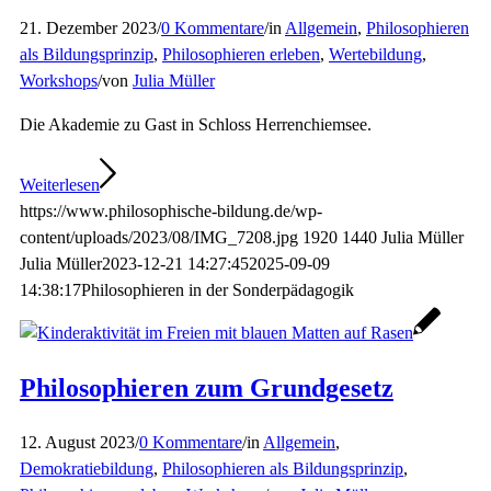
21. Dezember 2023
/
0 Kommentare
/
in
Allgemein
,
Philosophieren
als Bildungsprinzip
,
Philosophieren erleben
,
Wertebildung
,
Workshops
/
von
Julia Müller
Die Akademie zu Gast in Schloss Herrenchiemsee.
Weiterlesen
https://www.philosophische-bildung.de/wp-
content/uploads/2023/08/IMG_7208.jpg
1920
1440
Julia Müller
Julia Müller
2023-12-21 14:27:45
2025-09-09
14:38:17
Philosophieren in der Sonderpädagogik
Philosophieren zum Grundgesetz
12. August 2023
/
0 Kommentare
/
in
Allgemein
,
Demokratiebildung
,
Philosophieren als Bildungsprinzip
,