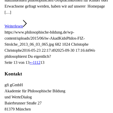
stattfindenden philosophischen Gesprächskreisen für Kinder oder
Erwachsene gefragt werden, haben wir auf unserer Homepage
[…]
Weiterlesen
https://www.philosophische-bildung.de/wp-
content/uploads/2015/06/iw-AkadKidsPhilos-FIZ-
Strolche_2013_06_03_065.jpg
682
1024
Christophe
Christophe
2016-05-23 22:17:49
2025-09-30 17:16:44
Wo
philosophierst Du eigentlich?
Seite 13 von 13
«
‹
11
12
13
Kontakt
gfi gGmbH
Akademie für Philosophische Bildung
und WerteDialog
Baierbrunner Straße 27
81379 München