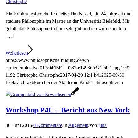
Christophe
Ein Erfahrungsbericht: Ich heiße Tim Nissel, bin 24 Jahre alt und
studiere Philosophie im Master an der Universität Bielefeld. Mir
gefällt das Philosophiestudium sehr gut und ich würde auch in
[…]
Weiterlesen
https://www.philosophische-bildung.de/wp-
content/uploads/2017/04/IMG_0287-e1493653719421.jpg
1032
1192
Christophe
Christophe
2017-04-29 12:14:41
2025-09-30
17:42:17
Praktikum bei der Akademie Kinder philosophieren
Workshop P4C – Bericht aus New York
30. Juni 2016
/
0 Kommentare
/
in
Allgemein
/
von
julia
Fortsetzungsbericht – 12th Biennial Conference of the North