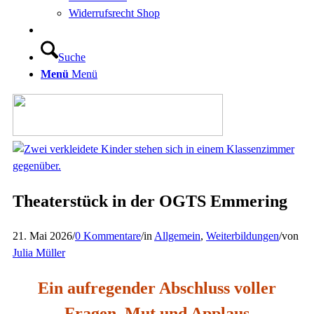
Widerrufsrecht Shop
Suche
Menü
Menü
Theaterstück in der OGTS Emmering
21. Mai 2026
/
0 Kommentare
/
in
Allgemein
,
Weiterbildungen
/
von
Julia Müller
Ein aufregender Abschluss voller
Fragen, Mut und Applaus