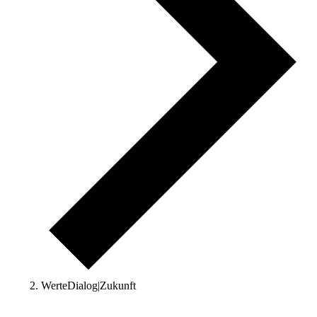
WerteDialog|Zukunft