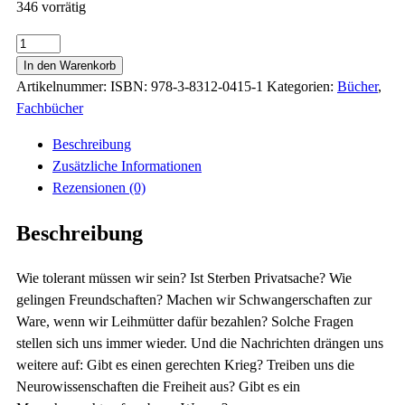
346 vorrätig
Philosophie
-
In den Warenkorb
Was
Artikelnummer:
ISBN: 978-3-8312-0415-1
Kategorien:
Bücher
,
geht
Fachbücher
mich
Beschreibung
das
Zusätzliche Informationen
an?
Rezensionen (0)
Menge
Beschreibung
Wie tolerant müssen wir sein? Ist Sterben Privatsache? Wie
gelingen Freundschaften? Machen wir Schwangerschaften zur
Ware, wenn wir Leihmütter dafür bezahlen? Solche Fragen
stellen sich uns immer wieder. Und die Nachrichten drängen uns
weitere auf: Gibt es einen gerechten Krieg? Treiben uns die
Neurowissenschaften die Freiheit aus? Gibt es ein