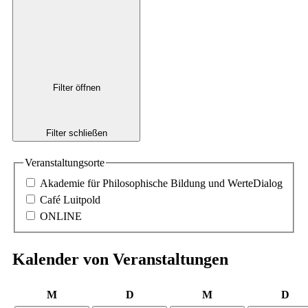
Filter öffnen
Filter schließen
Veranstaltungsorte
Akademie für Philosophische Bildung und WerteDialog
Café Luitpold
ONLINE
Kalender von Veranstaltungen
Montag
Dienstag
Mittwoch
Don
M
D
M
D