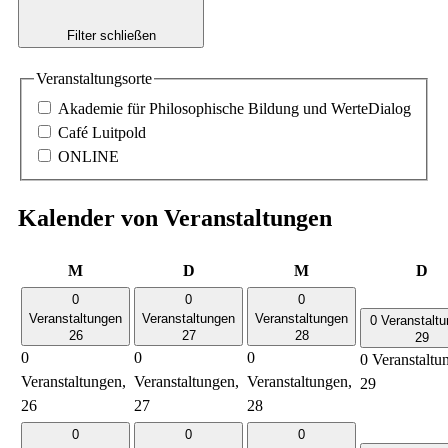
Filter schließen
Veranstaltungsorte
Akademie für Philosophische Bildung und WerteDialog
Café Luitpold
ONLINE
Kalender von Veranstaltungen
Montag
Dienstag
Mittwoch
Do
M
D
M
D
0
0
0
Veranstaltungen
Veranstaltungen
Veranstaltungen
0 Veranstalt
26
27
28
29
0
0
0
0 Veranstaltu
Veranstaltungen,
Veranstaltungen,
Veranstaltungen,
29
26
27
28
0
0
0