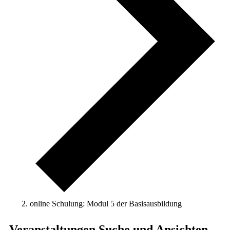
online Schulung: Modul 5 der Basisausbildung
Veranstaltungen
Veranstaltungen Suche und Ansichten,