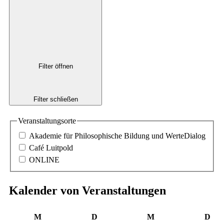
Filter öffnen
Filter schließen
Veranstaltungsorte
Akademie für Philosophische Bildung und WerteDialog
Café Luitpold
ONLINE
Kalender von Veranstaltungen
Montag
Dienstag
Mittwoch
Don
M
D
M
D