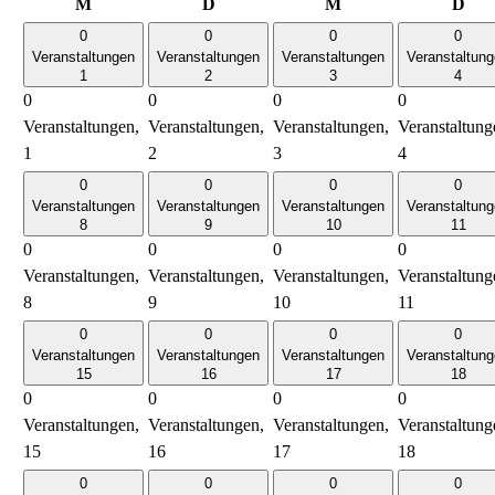
Montag
Dienstag
Mittwoch
Don
M
D
M
D
0
0
0
0
Veranstaltungen
Veranstaltungen
Veranstaltungen
Veranstaltun
1
2
3
4
0
0
0
0
Veranstaltungen,
Veranstaltungen,
Veranstaltungen,
Veranstaltung
1
2
3
4
0
0
0
0
Veranstaltungen
Veranstaltungen
Veranstaltungen
Veranstaltun
8
9
10
11
0
0
0
0
Veranstaltungen,
Veranstaltungen,
Veranstaltungen,
Veranstaltung
8
9
10
11
0
0
0
0
Veranstaltungen
Veranstaltungen
Veranstaltungen
Veranstaltun
15
16
17
18
0
0
0
0
Veranstaltungen,
Veranstaltungen,
Veranstaltungen,
Veranstaltung
15
16
17
18
0
0
0
0