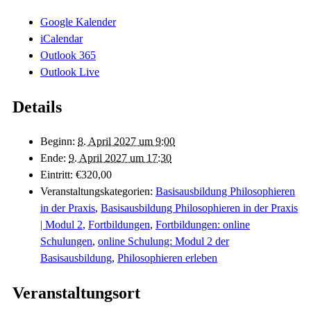
Google Kalender
iCalendar
Outlook 365
Outlook Live
Details
Beginn:
8. April 2027 um 9:00
Ende:
9. April 2027 um 17:30
Eintritt:
€320,00
Veranstaltungskategorien:
Basisausbildung Philosophieren
in der Praxis
,
Basisausbildung Philosophieren in der Praxis
| Modul 2
,
Fortbildungen
,
Fortbildungen: online
Schulungen
,
online Schulung: Modul 2 der
Basisausbildung
,
Philosophieren erleben
Veranstaltungsort