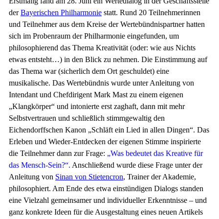
Erstmalig fand am 28. Juni ein Wertedialog in der Geschäftsstelle
der
Bayerischen Philharmonie
statt. Rund 20 Teilnehmerinnen
und Teilnehmer aus dem Kreise der Wertebündnispartner hatten
sich im Probenraum der Philharmonie eingefunden, um
philosophierend das Thema Kreativität (oder: wie aus Nichts
etwas entsteht…) in den Blick zu nehmen. Die Einstimmung auf
das Thema war (sicherlich dem Ort geschuldet) eine
musikalische. Das Wertebündnis wurde unter Anleitung von
Intendant und Chefdirigent Mark Mast zu einem eigenen
„Klangkörper“ und intonierte erst zaghaft, dann mit mehr
Selbstvertrauen und schließlich stimmgewaltig den
Eichendorffschen Kanon „Schläft ein Lied in allen Dingen“. Das
Erleben und Wieder-Entdecken der eigenen Stimme inspirierte
die Teilnehmer dann zur Frage:
„Was bedeutet das Kreative für
das Mensch-Sein?“.
Anschließend wurde diese Frage unter der
Anleitung von
Sinan von Stietencron
, Trainer der Akademie,
philosophiert. Am Ende des etwa einstündigen Dialogs standen
eine Vielzahl gemeinsamer und individueller Erkenntnisse – und
ganz konkrete Ideen für die Ausgestaltung eines neuen Artikels