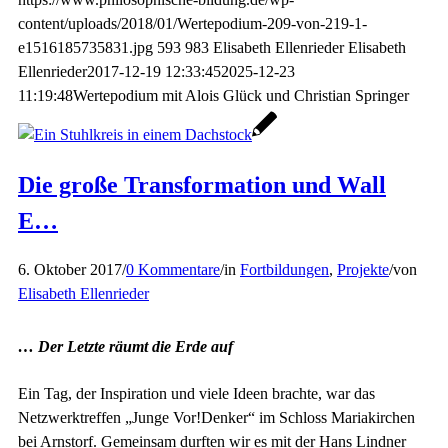
content/uploads/2018/01/Wertepodium-209-von-219-1-
e1516185735831.jpg
593
983
Elisabeth Ellenrieder
Elisabeth
Ellenrieder
2017-12-19 12:33:45
2025-12-23
11:19:48
Wertepodium mit Alois Glück und Christian Springer
Die große Transformation und Wall
E…
6. Oktober 2017
/
0 Kommentare
/
in
Fortbildungen
,
Projekte
/
von
Elisabeth Ellenrieder
… Der Letzte räumt die Erde auf
Ein Tag, der Inspiration und viele Ideen brachte, war das
Netzwerktreffen „Junge Vor!Denker“ im Schloss Mariakirchen
bei Arnstorf. Gemeinsam durften wir es mit der Hans Lindner