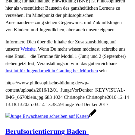
Bildung für nachhaltige Entwicklung (BNE) ist Philosophieren
hier als wesentlicher Baustein des ganzheitlichen Lernens zu
verstehen. Im Mittelpunkt der philosophischen
Auseinandersetzung stehen Gegenwarts- und Zukunftsfragen
von Kindern und Jugendlichen, aber auch unsere eigenen.
Informiere Dich über die Inhalte der Zusatzausbildung auf
unserer
Website
. Wenn Du mehr wissen möchtest, schreibe uns
eine Email – die Termine für Modul 1 (Juni) und 2 (September)
stehen jetzt fest, Veranstaltungsort wird das gut erreichbare
Institut für Jugendarbeit in Gauting bei München
sein.
https://www.philosophische-bildung.de/wp-
content/uploads/2016/12/01_JungeVorDenker_KEYVISUAL-
IMG_6670klein.jpg
683
1024
Christophe
Christophe
2016-12-14
13:18:13
2025-03-14 13:38:59
Junge Vor!Denker 2017
Berufsorientierung Baden-