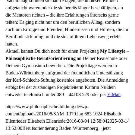
Nachmittag konnten sie dann Fragen, die in diesen Runden
aufgetaucht waren oder die sie bereits länger beschäftigten, an
die Mentoren richten – die ihre Erfahrungen ihrerseits gerne
teilten: Es ging nicht nur um den beruflichen Alltag, sondern
auch um Erfolge und Freuden, Hindernissen und Hürden, die ihr
Beruf mit sich bringt und die sie auf ihrem Lebensweg erlebt
hatten.
Aktuell kannst Du dich noch für einen Projekttag
My Lifestyle –
Philosophische Berufsorientierung
an Deiner Realschule oder
Deinem Gymnasium bewerben. Die Projekttage werden in
Baden-Württemberg aufgrund der freundlichen Unterstützung
der Karl-Schlecht-Stiftung kostenlos angeboten. Die Anmeldung
erfolgt bei der zuständigen Projektleiterin Kathrin Nüßlein
entweder telefonisch unter 089 – 44108 529 oder per
E-Mail
.
https://www.philosophische-bildung.de/wp-
content/uploads/2016/08/SAM_1379.jpg
683
1024
Elisabeth
Ellenrieder
Elisabeth Ellenrieder
2016-08-04 12:58:04
2025-03-14
13:52:00
Berufsorientierung Baden-Württemberg – jetzt