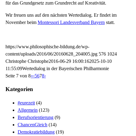
für das Grundgesetz zum Grundrecht auf Kreativität.
Wir freuen uns auf den nächsten Wertedialog. Er findet im
November beim
Montessori Landesverband Bayern
statt.
https://www.philosophische-bildung.de/wp-
content/uploads/2016/06/20160628_204005.jpg
576
1024
Christophe
Christophe
2016-06-29 16:00:16
2025-10-10
11:55:09
Wertedialog in der Bayerischen Philharmonie
Seite 7 von 8
«
‹
5
6
7
8
›
Kategorien
#eurezeit
(4)
Allgemein
(123)
Berufsorientierung
(9)
ChancenGleich
(14)
Demokratiebildung
(19)