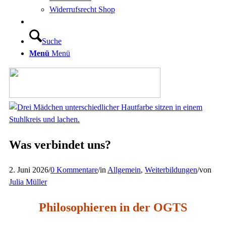
Widerrufsrecht Shop
Suche
Menü
Menü
Was verbindet uns?
2. Juni 2026
/
0 Kommentare
/
in
Allgemein
,
Weiterbildungen
/
von
Julia Müller
Philosophieren in der OGTS