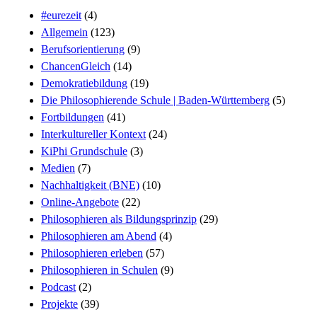
#eurezeit
(4)
Allgemein
(123)
Berufsorientierung
(9)
ChancenGleich
(14)
Demokratiebildung
(19)
Die Philosophierende Schule | Baden-Württemberg
(5)
Fortbildungen
(41)
Interkultureller Kontext
(24)
KiPhi Grundschule
(3)
Medien
(7)
Nachhaltigkeit (BNE)
(10)
Online-Angebote
(22)
Philosophieren als Bildungsprinzip
(29)
Philosophieren am Abend
(4)
Philosophieren erleben
(57)
Philosophieren in Schulen
(9)
Podcast
(2)
Projekte
(39)