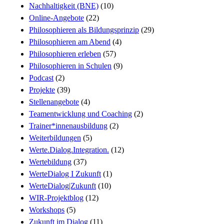
Nachhaltigkeit (BNE)
(10)
Online-Angebote
(22)
Philosophieren als Bildungsprinzip
(29)
Philosophieren am Abend
(4)
Philosophieren erleben
(57)
Philosophieren in Schulen
(9)
Podcast
(2)
Projekte
(39)
Stellenangebote
(4)
Teamentwicklung und Coaching
(2)
Trainer*innenausbildung
(2)
Weiterbildungen
(5)
Werte.Dialog.Integration.
(12)
Wertebildung
(37)
WerteDialog I Zukunft
(1)
WerteDialog|Zukunft
(10)
WIR-Projektblog
(12)
Workshops
(5)
Zukunft im Dialog
(11)