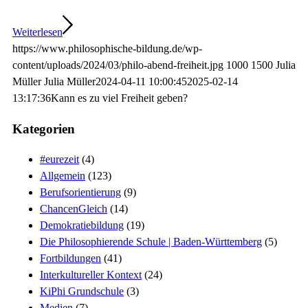
Weiterlesen
https://www.philosophische-bildung.de/wp-
content/uploads/2024/03/philo-abend-freiheit.jpg
1000
1500
Julia
Müller
Julia Müller
2024-04-11 10:00:45
2025-02-14
13:17:36
Kann es zu viel Freiheit geben?
Kategorien
#eurezeit
(4)
Allgemein
(123)
Berufsorientierung
(9)
ChancenGleich
(14)
Demokratiebildung
(19)
Die Philosophierende Schule | Baden-Württemberg
(5)
Fortbildungen
(41)
Interkultureller Kontext
(24)
KiPhi Grundschule
(3)
Medien
(7)